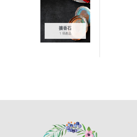
擴香石
1 項產品