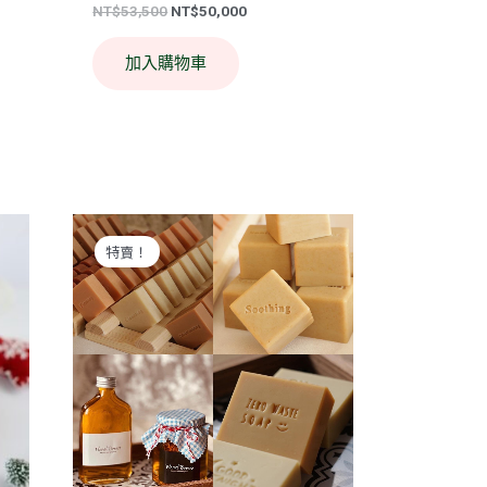
NT$
53,500
NT$
50,000
加入購物車
原
目
始
前
價
價
特賣！
格：
格：
NT$29,000。
NT$27,000。