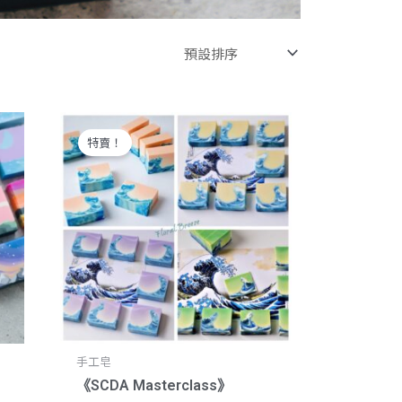
證照課程》
天
原
目
始
前
價
價
特賣！
格：
格：
0。
NT$53,500。
NT$50,000。
手工皂
《SCDA Masterclass》