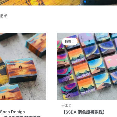
筆結果
《 Soak Art – Bath Art 香氛沐浴球師資
原
目
原
目
始
前
始
前
了解更多
價
價
價
價
特賣！
格：
格：
格：
格：
NT$39,000。
NT$37,000。
NT$22,000。
NT$21,00
手工皂
Soap Design
【SSDA 調色證書課程】