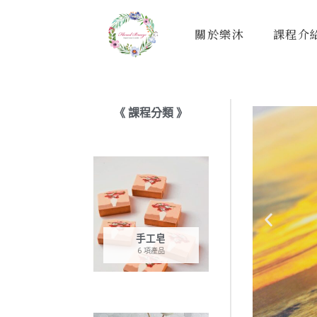
跳
至
關於樂沐
課程介
主
要
內
容
《 課程分類 》
手工皂
6 項產品