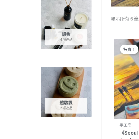
顯示所有 6 
情境名畫皂創業班證書課程》
調香
4 項產品
特賣！
體驗課
2 項產品
手工皂
《Seoul 