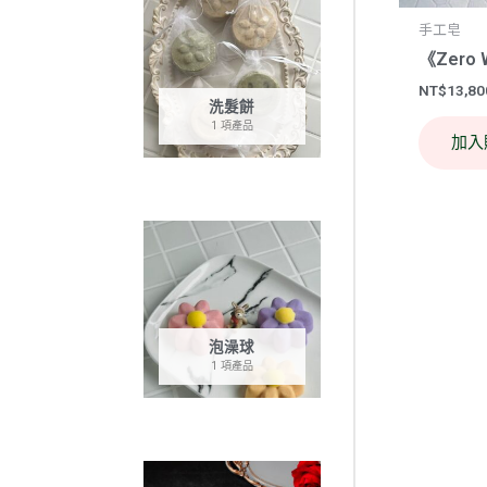
手工皂
《Zero 
NT$
13,80
洗髮餅
1 項產品
加入
泡澡球
1 項產品