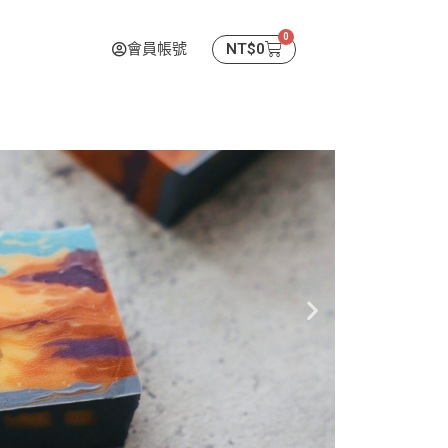
0
購
會員帳號
NT$
0
物
籃