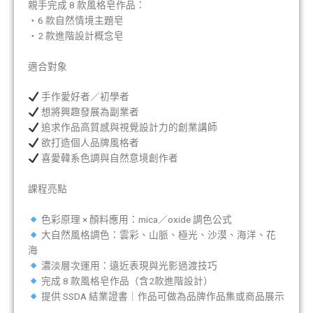
親手完成 8 款風格皂作品：
・6 款自然情境主題皂
・2 款進階設計概念皂
適合對象
手作愛好者／初學者
想將興趣發展為副業者
追求作品高質感與視覺設計力的創業講師
欲打造個人品牌風格者
喜愛韓系色調與自然意境創作者
課程亮點
色彩原理 × 顏料應用：mica／oxide 調色公式
大自然風格調色：雲彩、山脈、極光、沙漠、海洋、花
海
濃淡層次運用：遠近表現與光影過渡技巧
完成 8 款風格皂作品（含2款進階設計）
提供 SSDA 結業證書｜作品可做為品牌作品集或商品展示