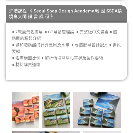
進階課程 《 Seoul Soap Design Academy 韓 國 SSDA情
境皂大師 證 書 課 程 》
∎ 7款風景名畫皂
∎ CP皂基礎理論
∎ 完整版中文講義 ∎ 脂
肪酸的種類介紹
∎ 飽和脂肪酸的計算應用及水量 ∎ 專屬肥皂設計配方 ∎ 調色
要領
∎ 名畫構圖比例 ∎ 解析情境皂皂化掌握及製作要領
∎ 材料購買通路