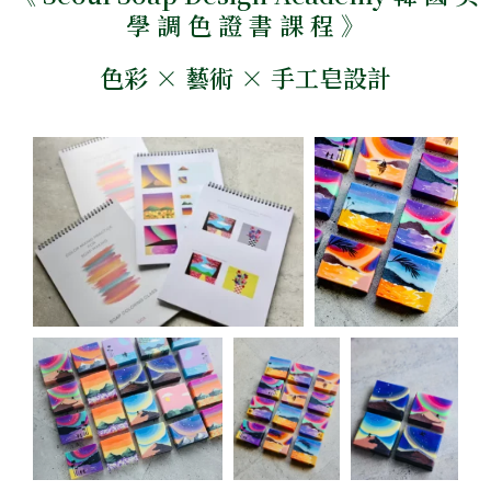
學 調 色 證 書 課 程 》
色彩 × 藝術 × 手工皂設計