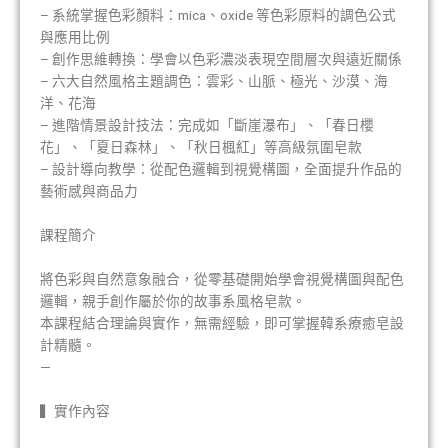
– 系統掌握色彩顏料：mica、oxide 等色彩原料的調色公式
與應用比例
– 創作思維轉換：學會以色彩濃淡表現空間層次與遠近關係
– 六大自然風格主題調色：雲彩、山脈、極光、沙漠、海
洋、花海
– 進階情景設計技法：完成如「斷崖瀑布」、「春日櫻
花」、「夏日森林」、「秋日楓紅」等高級氛圍皂款
– 設計導向教學：從配色邏輯到視覺構圖，全面提升作品的
藝術感與商品力
課程簡介
將色彩與自然意象融合，從零基礎開始學會視覺構圖與配色
邏輯，親手創作屬於你的故事系風格皂款。
本課程結合理論與實作，無需經驗，即可掌握韓系療癒皂設
計精髓。
—
▍實作內容