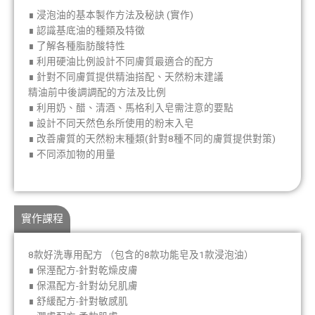
∎ 浸泡油的基本製作方法及秘訣 (實作)
∎ 認識基底油的種類及特徵
∎ 了解各種脂肪酸特性
∎ 利用硬油比例設計不同膚質最適合的配方
∎ 針對不同膚質提供精油搭配、天然粉末建議
精油前中後調調配的方法及比例
∎ 利用奶、醋、清酒、馬格利入皂需注意的要點
∎ 設計不同天然色糸所使用的粉末入皂
∎ 改善膚質的天然粉末種類(針對8種不同的膚質提供對策)
∎ 不同添加物的用量
實作課程
8款好洗專用配方 （包含的8款功能皂及1款浸泡油）
∎ 保溼配方-針對乾燥皮膚
∎ 保濕配方-針對幼兒肌膚
∎ 舒緩配方-針對敏感肌