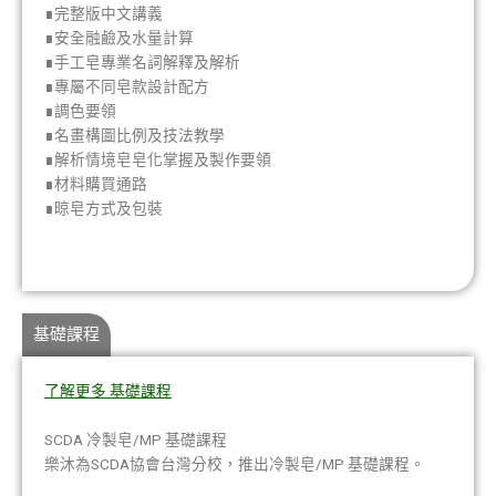
∎完整版中文講義
∎安全融鹼及水量計算
∎手工皂專業名詞解釋及解析
∎專屬不同皂款設計配方
∎調色要領
∎名畫構圖比例及技法教學
∎解析情境皂皂化掌握及製作要領
∎材料購買通路
∎晾皂方式及包裝
基礎課程
了解更多 基礎課程
SCDA 冷製皂/MP 基礎課程
樂沐為SCDA協會台灣分校，推出冷製皂/MP 基礎課程。