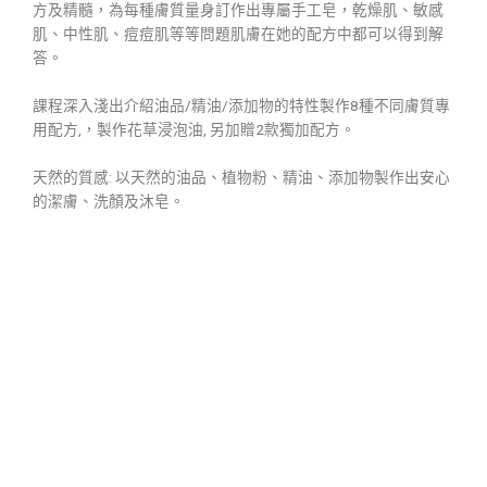
方及精髓，為每種膚質量身訂作出專屬手工皂，乾燥肌、敏感
肌、中性肌、痘痘肌等等問題肌膚在她的配方中都可以得到解
答。
課程深入淺出介紹油品/精油/添加物的特性製作8種不同膚質專
用配方,，製作花草浸泡油, 另加贈2款獨加配方。
天然的質感: 以天然的油品、植物粉、精油、添加物製作出安心
的潔膚、洗顏及沐皂。