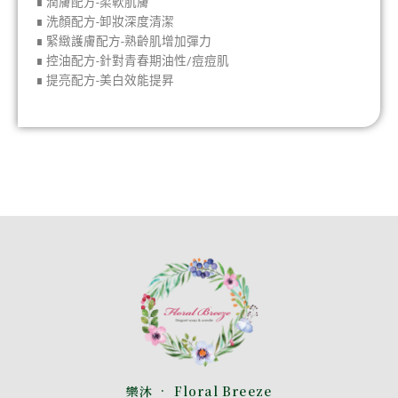
∎ 潤膚配方-柔軟肌膚
∎ 洗顏配方-卸妝深度清潔
∎ 緊緻護膚配方-熟齡肌增加彈力
∎ 控油配方-針對青春期油性/痘痘肌
∎ 提亮配方-美白效能提昇
樂沐 • Floral Breeze