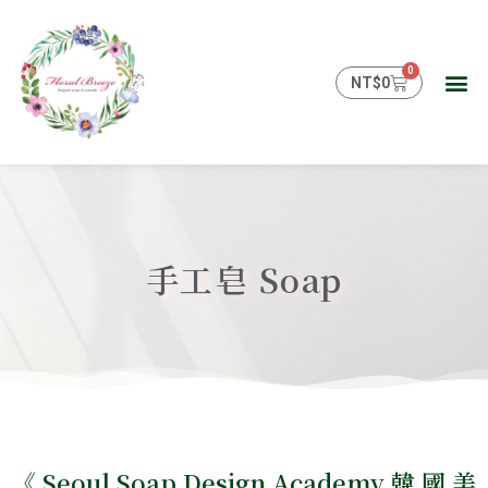
跳
至
主
0
購
要
NT$
0
物
內
籃
容
手工皂 Soap
《 Seoul Soap Design Academy 韓 國 美