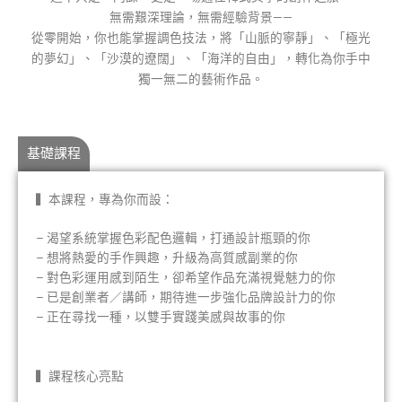
無需艱深理論，無需經驗背景——
從零開始，你也能掌握調色技法，將「山脈的寧靜」、「極光
的夢幻」、「沙漠的遼闊」、「海洋的自由」，轉化為你手中
獨一無二的藝術作品。
基礎課程
▍本課程，專為你而設：
– 渴望系統掌握色彩配色邏輯，打通設計瓶頸的你
– 想將熱愛的手作興趣，升級為高質感副業的你
– 對色彩運用感到陌生，卻希望作品充滿視覺魅力的你
– 已是創業者／講師，期待進一步強化品牌設計力的你
– 正在尋找一種，以雙手實踐美感與故事的你
▍課程核心亮點