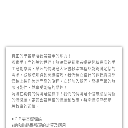
真正的學習是培養帶著走的能力！
探索手工皂的美妙世界！無論您是初學者還是經驗豐富的手
工皂創意者，樂沐的情境皂大証書教學課程都能夠滿足您的
需求。從基礎知識到高級技巧，我們精心設計的課程將引導
您踏上製作美麗皂品的旅程。立即加入我們，發掘皂藝的無
限可能性，並享受創造的樂趣！
沉浸在獨特的情境皂體驗中！我們的情境皂不僅帶給您清新
的清潔感，更蘊含著豐富的情感和故事。每塊情境皂都是一
段故事的延續。
∎ＣＰ皂基礎理論
∎飽和脂肪酸種類的計算及應用