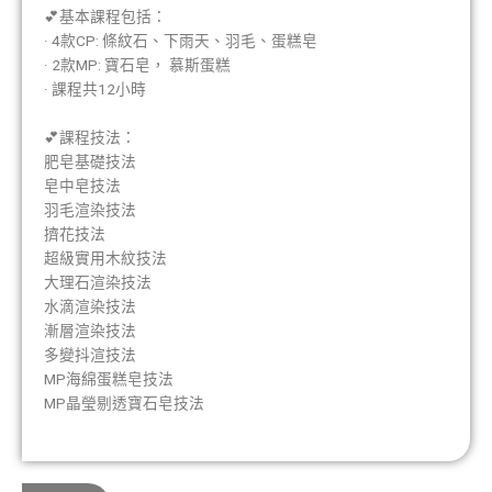
💕基本課程包括：
· 4款CP: 條紋石、下雨天、羽毛、蛋糕皂
· 2款MP: 寶石皂， 慕斯蛋糕
· 課程共12小時
💕課程技法：
肥皂基礎技法
皂中皂技法
羽毛渲染技法
擠花技法
超級實用木紋技法
大理石渲染技法
水滴渲染技法
漸層渲染技法
多變抖渲技法
MP海綿蛋糕皂技法
MP晶瑩剔透寶石皂技法