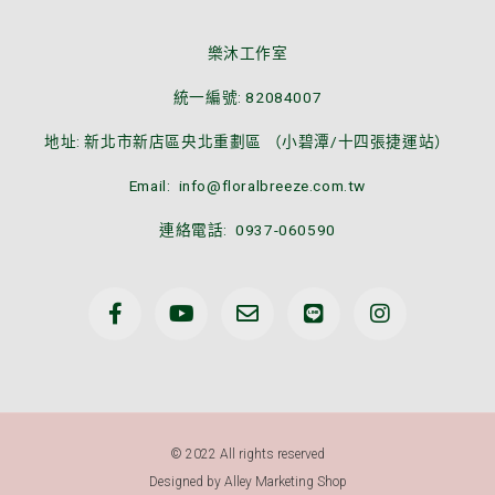
樂沐工作室
統一編號: 82084007
地址: 新北市新店區央北重劃區 （小碧潭/十四張捷運站）
Email: info@floralbreeze.com.tw
連絡電話: 0937-060590
F
Y
E
L
I
a
o
n
i
n
c
u
v
n
s
e
t
e
e
t
b
u
l
a
o
b
o
g
o
e
p
r
k
e
a
© 2022 All rights reserved
-
m
Designed by Alley Marketing Shop