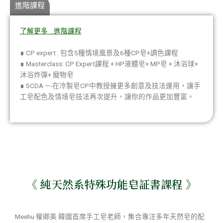
進階課程
了解更多 進階課程
∎ CP expert : 包含5種情境風景及6種CP皂+調色課程
∎ Masterclass: CP Expert課程 + HP液體皂+ MP皂 + 沐浴球+
沐浴炸彈+ 寵物皂
∎ SCDA —-在冷製皂CP中教授擁更多創意及技法運用，讓手
工皂配色及情境皂技法再次提升，讓你的作品更加豐富。
《 純天然系特殊功能皂証書課程 》
Meehu 權卿美 韓國首席手工皂老師，集合專注多年天然皂的配