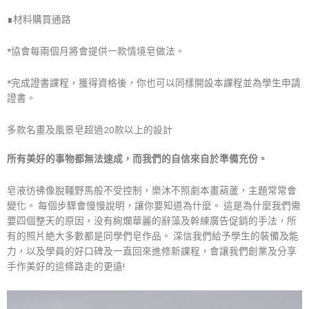
∎材料購買通路
*協會每兩個月將會提供一款情境皂做法。
*完成證書課程，獲得資格後，你也可以同樣開設本課程並為學生申請
證書。
多款名畫及風景皂超過20款以上的設計
所有美好的事物都無法速成，而我們的自信來自於準備充份。
皂液彷彿像脫韁野馬般不受控制，樂沐不照劇本畫葫蘆，主題常常會
變化。 每個步驟會慢慢說明，讓你要知道為什麼。 這是為什麼我們需
要四個整天的原因，没有絢爛華麗的辭藻及幹練廣告促銷的手法，所
有的照片絶大多數都是同學們皂作品。 深信我們給予學生的裝備及能
力，以及學員的好口碑及一直回來進修新課程，會讓我們創業及分享
手作美好的這條路走的更遠!