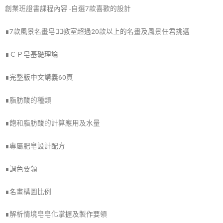
創業班證書課程內容 -自選7款喜歡的設計
∎7款風景名畫皂👉🏻教室超過20款以上的名畫及風景任君挑選
∎ＣＰ皂基礎理論
∎完整版中文講義60頁
∎脂肪酸的種類
∎飽和脂肪酸的計算應用及水量
∎專屬肥皂設計配方
∎調色要領
∎名畫構圖比例
∎解析情境皂皂化掌握及製作要領