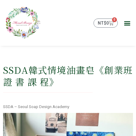
跳
至
主
0
購
要
NT$
0
物
內
籃
容
SSDA韓式情境油畫皂《創業班
證 書 課 程》
SSDA – Seoul Soap Design Academy