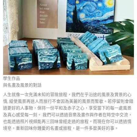
學生作品
與名畫及風景的對話
人生就像一次充滿未知的冒險旅程，我們在乎沿途的風景及賞景的心
情, 縱使風景再迷人而旅行不會因為美麗的風景而暫歇。若停留則會錯
過更好的人事物，保持一份平和及赤子之心，享受當下的每一處風景
及真心感受每一刻。 我們可以透過音樂及畫作與作者在時空中交流，
也能透過照片視頻能再三回味曾經走過的旅程。而現在你可以透過情
境皂，重新回味你鍾愛的名畫或旅程，是一件多麼美好的事。