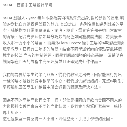
SSDA – 首爾手工皂設計學院
SSDA 創辦人Yiyang 老師本身為美術科系背景出身, 對於顔色的運用, 明
暗的對比自有她獨道詮釋的魅力, 其設計出一糸列名畫如系列梵谷的星
空、絲柏樹到日常風景瀑布、湖泊、極光、雪景等等都是她日常取材
的背景。配合光影及恰如其分巧妙的配色如同施展魔法般，將美景全
收入那一方小小的皂裏。 而樂沐Floral Breeze 從手工皂的8年經驗到情
境皂教學，已經有三年多的時間，結合不同學派老師的優點更能將情
境皂的技法,皂液的控制等等，同學們應該知道的核心基礎， 清楚明白
讓同學在四天的課程中完全理解並且正確完成七件作品。
我們認為要給學生釣竿而非魚，從我們教室走出去，回家能自行打出
一樣的皂才是我們從事教學的本心。我們提供課後諮詢，完整8年的打
皂經驗能回答學生在練習中所會遇到的問題及解決方法。
因為不同的皂款皂化程度不一樣，即使是相同的皂款也會因不同人的
力道攪拌次數而會有不同的皂化結果。我們會全程緊盯著學生，錯誤
馬上糾正，
這也是教室一貫堅持一人小班，四個整天，手把手學習的原因。