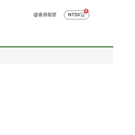
0
購
會員帳號
NT$
0
物
籃