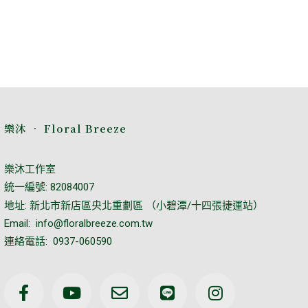
樂沐 • Floral Breeze
樂沐工作室
統一編號: 82084007
地址: 新北市新店區央北重劃區 （小碧潭/十四張捷運站）
Email: info@floralbreeze.com.tw
連絡電話: 0937-060590
F
Y
E
L
I
a
o
n
i
n